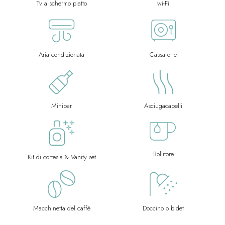
Tv a schermo piatto
wi-Fi
Aria condizionata
Cassaforte
Minibar
Asciugacapelli
Bollitore
Kit di cortesia & Vanity set
Macchinetta del caffè
Doccino o bidet